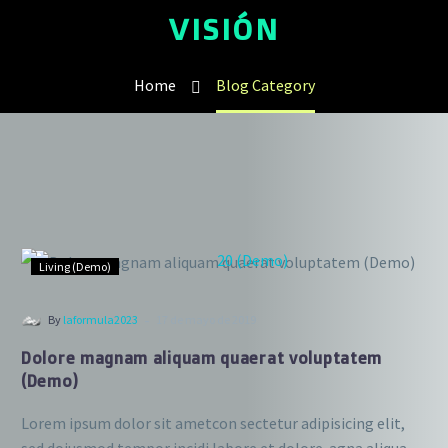
VISIÓN
Home
Blog Category
Living (Demo)
-
By
laformula2023
17 de mayo de 2019
Dolore magnam aliquam quaerat voluptatem
(Demo)
Lorem ipsum dolor sit ametcon sectetur adipisicing elit,
sed doiusmod tempor incidi labore et dolore. agna aliqua